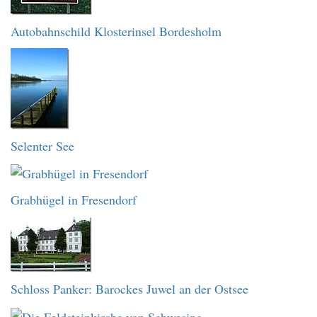
Autobahnschild Klosterinsel Bordesholm
Selenter See
Grabhügel in Fresendorf
Schloss Panker: Barockes Juwel an der Ostsee