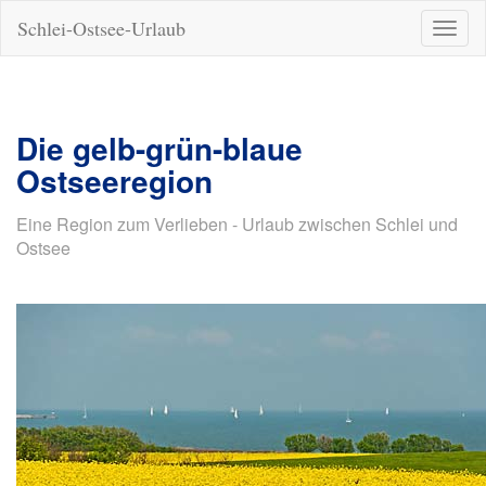
Schlei-Ostsee-Urlaub
Naviga
ein-/a
Die gelb-grün-blaue
Ostseeregion
Eine Region zum Verlieben - Urlaub zwischen Schlei und
Ostsee