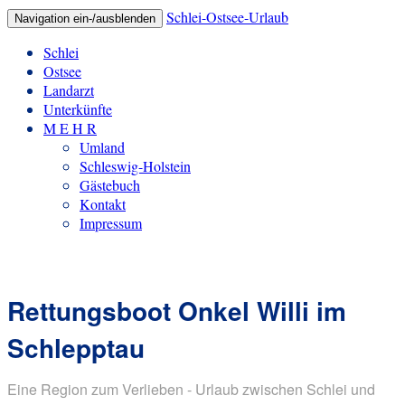
Schlei-Ostsee-Urlaub
Navigation ein-/ausblenden
Schlei
Ostsee
Landarzt
Unterkünfte
M E H R
Umland
Schleswig-Holstein
Gästebuch
Kontakt
Impressum
Rettungsboot Onkel Willi im
Schlepptau
Eine Region zum Verlieben - Urlaub zwischen Schlei und