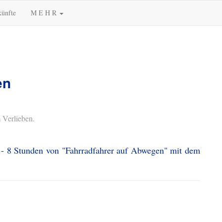
künfte
M E H R
en
 Verlieben.
5 - 8 Stunden von "Fahrradfahrer auf Abwegen" mit dem