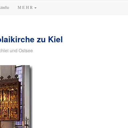
künfte
M E H R
olaikirche zu Kiel
chlei und Ostsee