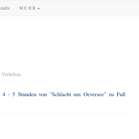
künfte
M E H R
 Verlieben.
a. 4 - 5 Stunden von "Schlacht um Oeversee" zu Fuß