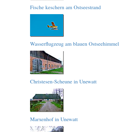
Fische keschern am Ostseestrand
Wasserflugzeug am blauen Ostseehimmel
Christesen-Scheune in Unewatt
Marxenhof in Unewatt