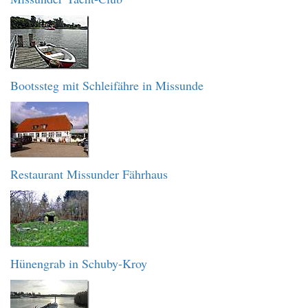
Bootssteg mit Schleifähre in Missunde
Restaurant Missunder Fährhaus
Hünengrab in Schuby-Kroy