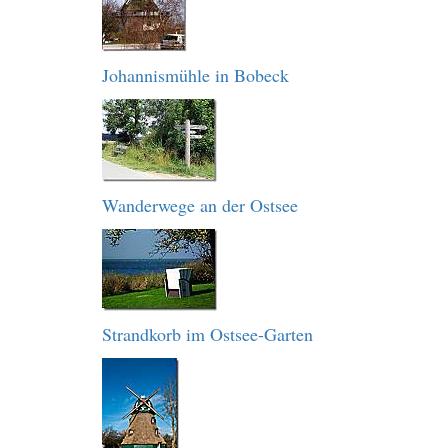
Johannismühle in Bobeck
Wanderwege an der Ostsee
Strandkorb im Ostsee-Garten