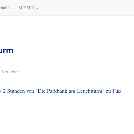
künfte
M E H R
urm
 Verlieben.
1 - 2 Stunden von "Die Parkbank am Leuchtturm" zu Fuß