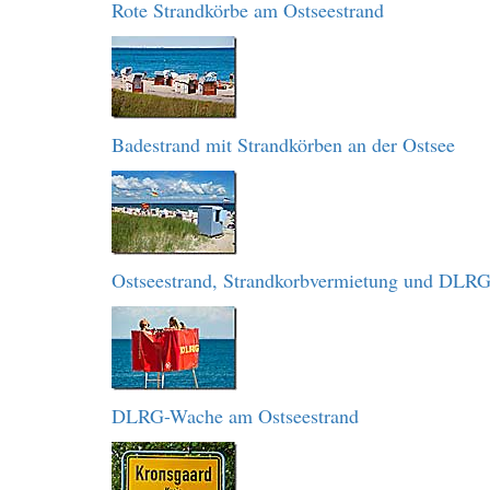
Rote Strandkörbe am Ostseestrand
Badestrand mit Strandkörben an der Ostsee
Ostseestrand, Strandkorbvermietung und DLR
DLRG-Wache am Ostseestrand