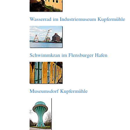
Wasserrad im Industriemuseum Kupfermühle
Schwimmkran im Flensburger Hafen
Museumsdorf Kupfermühle