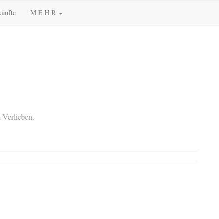
künfte
M E H R
 Verlieben.