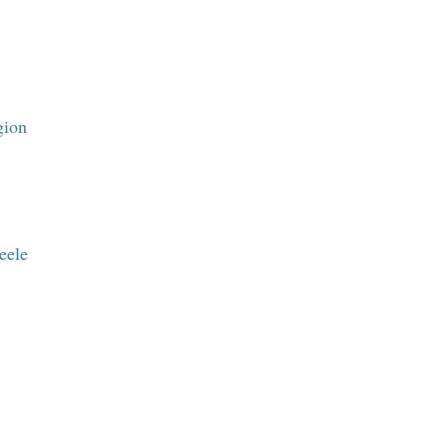
gion
eele