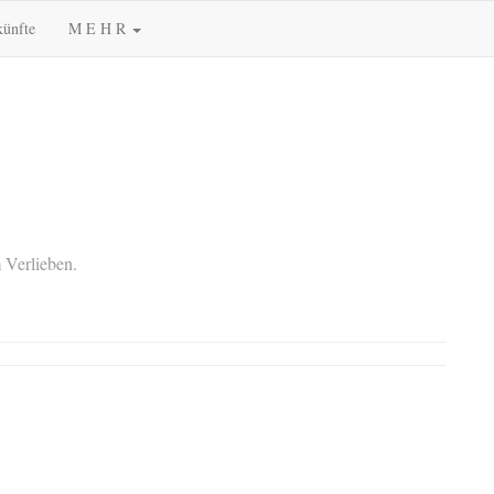
künfte
M E H R
 Verlieben.