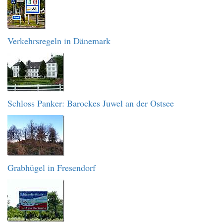
Verkehrsregeln in Dänemark
Schloss Panker: Barockes Juwel an der Ostsee
Grabhügel in Fresendorf