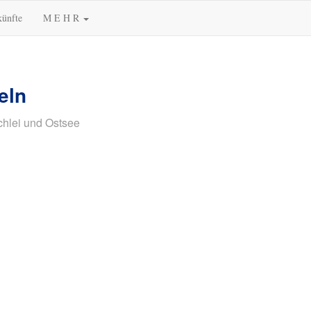
künfte
M E H R
eln
chlei und Ostsee