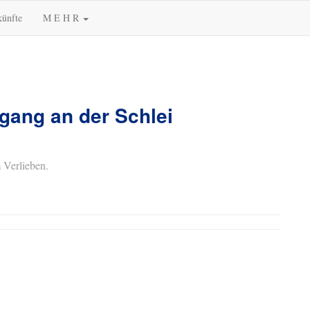
künfte
M E H R
gang an der Schlei
 Verlieben.