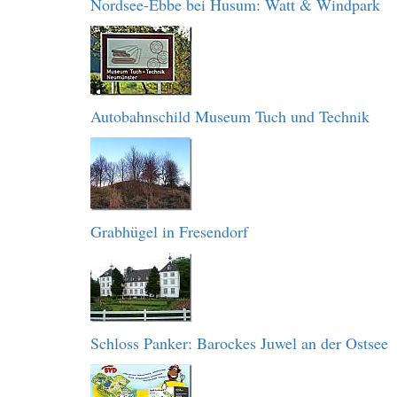
Nordsee-Ebbe bei Husum: Watt & Windpark
Autobahnschild Museum Tuch und Technik
Grabhügel in Fresendorf
Schloss Panker: Barockes Juwel an der Ostsee