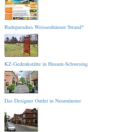
Badeparadies Weissenhäuser Strand*
KZ-Gedenkstätte in Husum-Schwesing
Das Designer Outlet in Neumünster