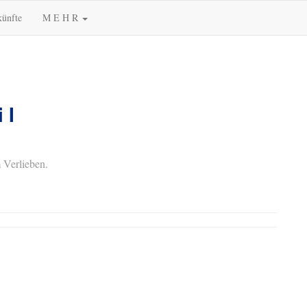
künfte
M E H R
 I
 Verlieben.