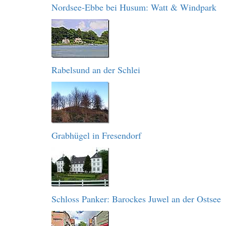
Nordsee-Ebbe bei Husum: Watt & Windpark
Rabelsund an der Schlei
Grabhügel in Fresendorf
Schloss Panker: Barockes Juwel an der Ostsee