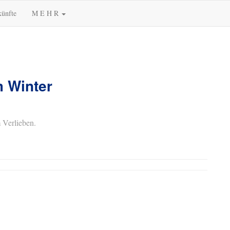
künfte
M E H R
m Winter
 Verlieben.