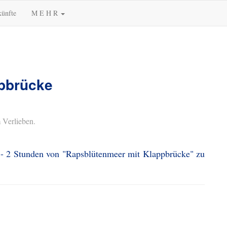
künfte
M E H R
pbrücke
 Verlieben.
1 - 2 Stunden von "Rapsblütenmeer mit Klappbrücke" zu