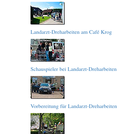
Landarzt-Dreharbeiten am Café Krog
Schauspieler bei Landarzt-Dreharbeiten
Vorbereitung für Landarzt-Dreharbeiten