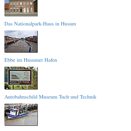
Das Nationalpark-Haus in Husum
Ebbe im Husumer Hafen
Autobahnschild Museum Tuch und Technik