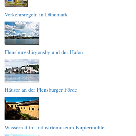
Verkehrsregeln in Dänemark
Flensburg-Jürgensby und der Hafen
Häuser an der Flensburger Förde
Wasserrad im Industriemuseum Kupfermühle