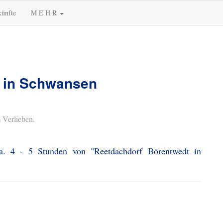
künfte
M E H R
 in Schwansen
 Verlieben.
a. 4 - 5 Stunden von "Reetdachdorf Börentwedt in