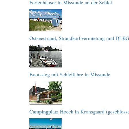
Ferienhäuser in Missunde an der Schlei
Ostseestrand, Strandkorbvermietung und DLR
Bootssteg mit Schleifähre in Missunde
Campingplatz Hoeck in Kronsgaard (geschloss