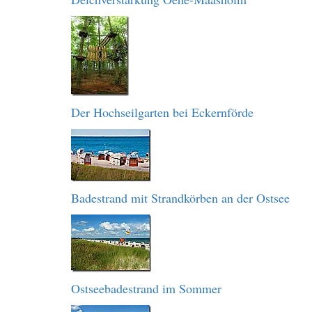
Der Hochseilgarten bei Eckernförde
Badestrand mit Strandkörben an der Ostsee
Ostseebadestrand im Sommer