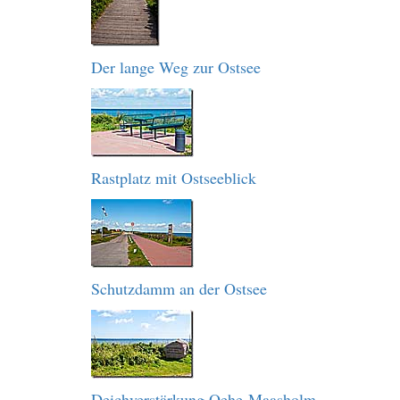
Der lange Weg zur Ostsee
Rastplatz mit Ostseeblick
Schutzdamm an der Ostsee
Deichverstärkung Oehe-Maasholm