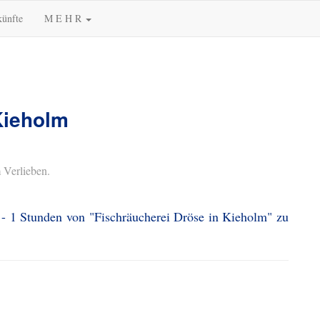
künfte
M E H R
Kieholm
 Verlieben.
 - 1 Stunden von "Fischräucherei Dröse in Kieholm" zu