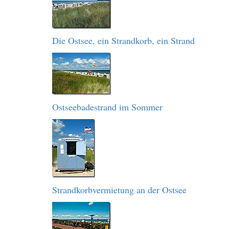
Die Ostsee, ein Strandkorb, ein Strand
Ostseebadestrand im Sommer
Strandkorbvermietung an der Ostsee