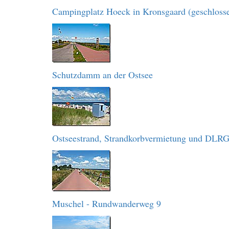
Campingplatz Hoeck in Kronsgaard (geschloss
Schutzdamm an der Ostsee
Ostseestrand, Strandkorbvermietung und DLR
Muschel - Rundwanderweg 9