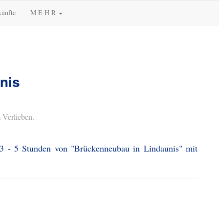
künfte
M E H R
nis
 Verlieben.
 3 - 5 Stunden von "Brückenneubau in Lindaunis" mit