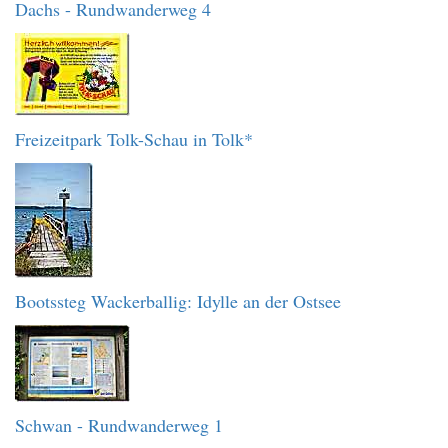
Dachs - Rundwanderweg 4
Freizeitpark Tolk-Schau in Tolk*
Bootssteg Wackerballig: Idylle an der Ostsee
Schwan - Rundwanderweg 1