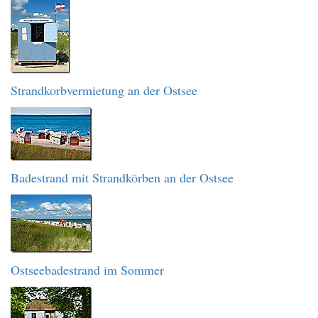
Strandkorbvermietung an der Ostsee
Badestrand mit Strandkörben an der Ostsee
Ostseebadestrand im Sommer