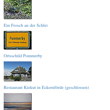
Ein Frosch an der Schlei
Ortsschild Pommerby
Restaurant Kiekut in Eckernförde (geschlossen)