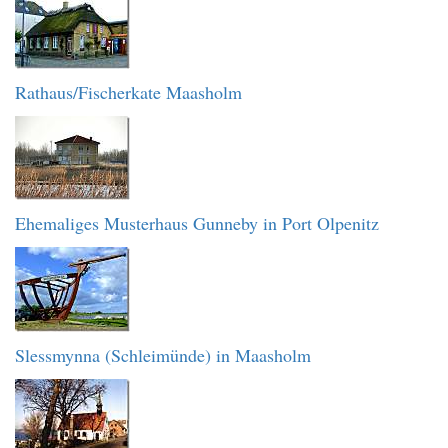
Rathaus/Fischerkate Maasholm
Ehemaliges Musterhaus Gunneby in Port Olpenitz
Slessmynna (Schleimünde) in Maasholm