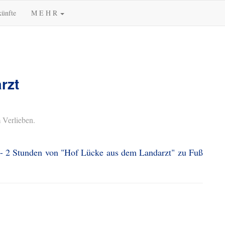
künfte
M E H R
rzt
 Verlieben.
1 - 2 Stunden von "Hof Lücke aus dem Landarzt" zu Fuß