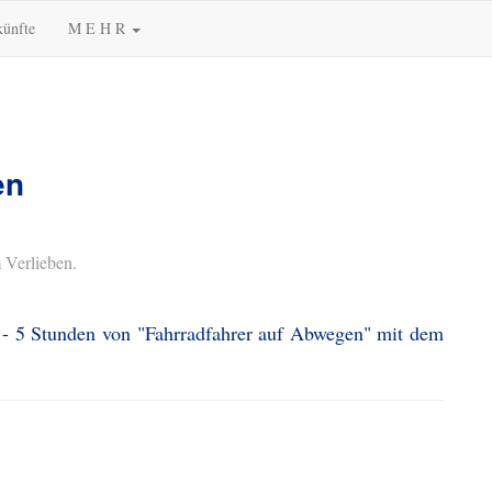
künfte
M E H R
en
 Verlieben.
3 - 5 Stunden von "Fahrradfahrer auf Abwegen" mit dem