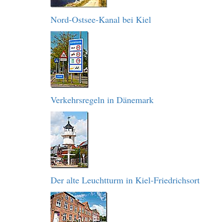
Nord-Ostsee-Kanal bei Kiel
Verkehrsregeln in Dänemark
Der alte Leuchtturm in Kiel-Friedrichsort