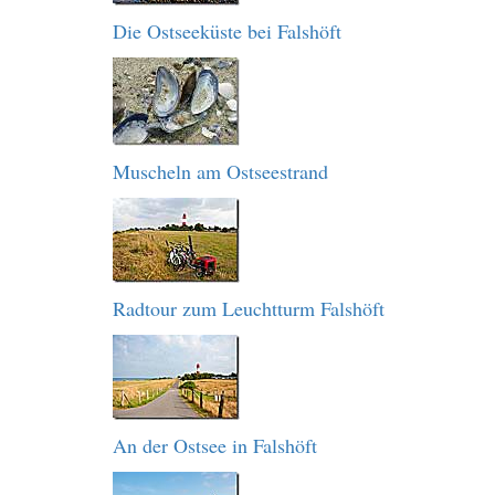
Die Ostseeküste bei Falshöft
Muscheln am Ostseestrand
Radtour zum Leuchtturm Falshöft
An der Ostsee in Falshöft