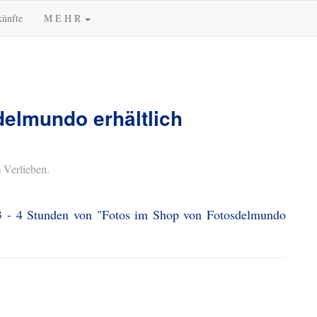
künfte
M E H R
elmundo erhältlich
 Verlieben.
 3 - 4 Stunden von "Fotos im Shop von Fotosdelmundo