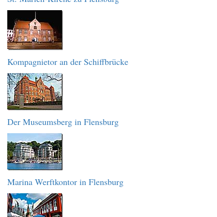
Kompagnietor an der Schiffbrücke
Der Museumsberg in Flensburg
Marina Werftkontor in Flensburg