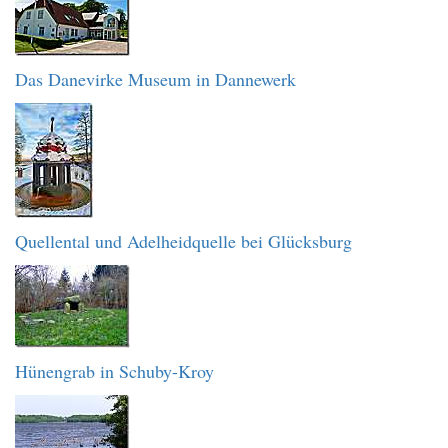
Das Danevirke Museum in Dannewerk
Quellental und Adelheidquelle bei Glücksburg
Hünengrab in Schuby-Kroy