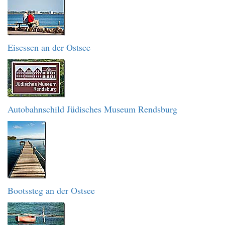
Eisessen an der Ostsee
Autobahnschild Jüdisches Museum Rendsburg
Bootssteg an der Ostsee