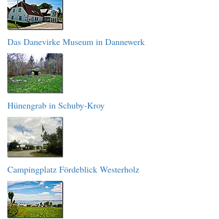
Das Danevirke Museum in Dannewerk
Hünengrab in Schuby-Kroy
Campingplatz Fördeblick Westerholz