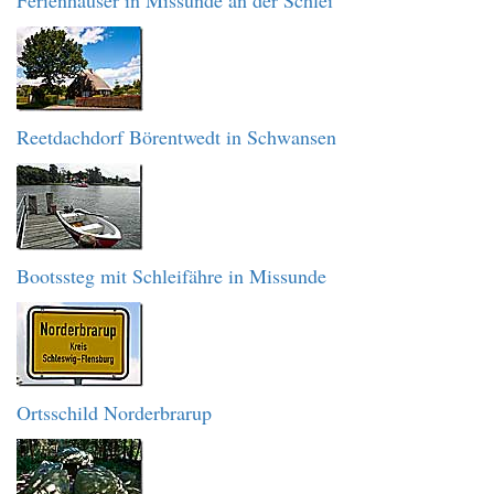
Ferienhäuser in Missunde an der Schlei
Reetdachdorf Börentwedt in Schwansen
Bootssteg mit Schleifähre in Missunde
Ortsschild Norderbrarup