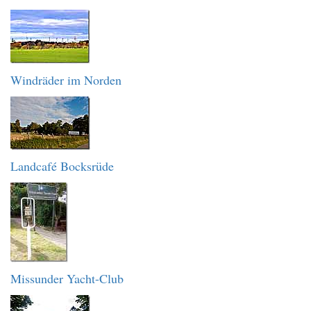
Windräder im Norden
Landcafé Bocksrüde
Missunder Yacht-Club