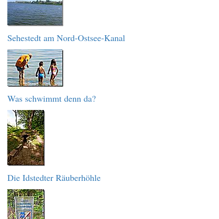
Sehestedt am Nord-Ostsee-Kanal
Was schwimmt denn da?
Die Idstedter Räuberhöhle