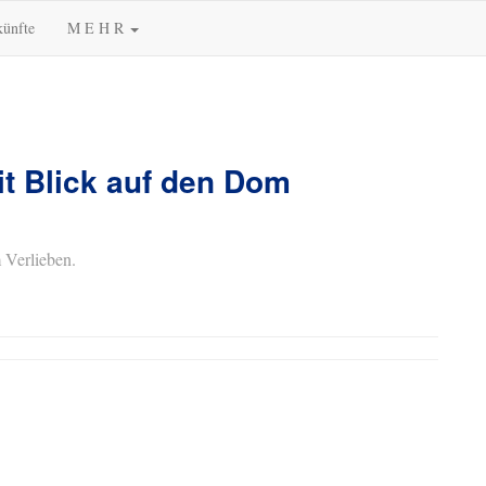
künfte
M E H R
t Blick auf den Dom
 Verlieben.