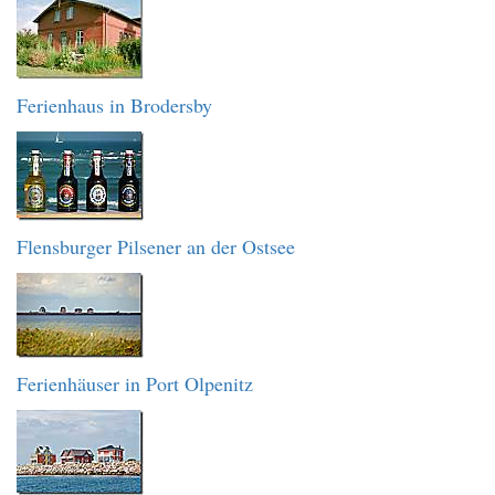
Ferienhaus in Brodersby
Flensburger Pilsener an der Ostsee
Ferienhäuser in Port Olpenitz