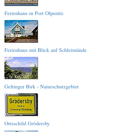
Ferienhaus in Port Olpenitz
Ferienhaus mit Blick auf Schleimünde
Geltinger Birk - Naturschutzgebiet
Ortsschild Grödersby