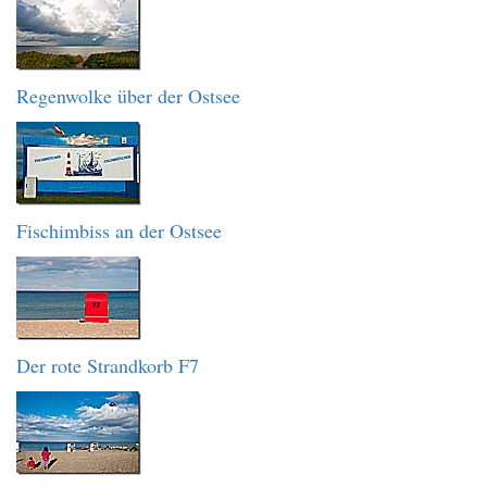
Regenwolke über der Ostsee
Fischimbiss an der Ostsee
Der rote Strandkorb F7