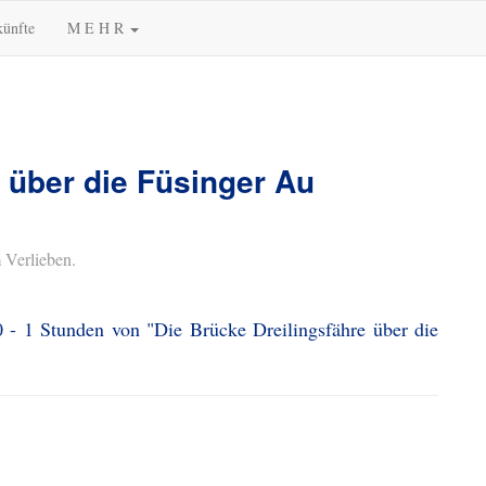
künfte
M E H R
 über die Füsinger Au
 Verlieben.
0 - 1 Stunden von "Die Brücke Dreilingsfähre über die