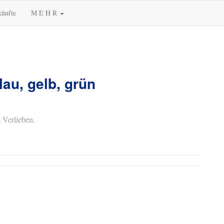
künfte
M E H R
lau, gelb, grün
 Verlieben.