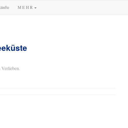
künfte
M E H R
eeküste
 Verlieben.