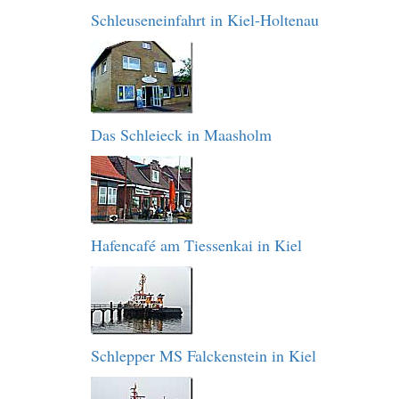
Schleuseneinfahrt in Kiel-Holtenau
Das Schleieck in Maasholm
Hafencafé am Tiessenkai in Kiel
Schlepper MS Falckenstein in Kiel