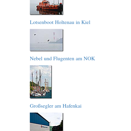
Lotsenboot Holtenau in Kiel
Nebel und Flugenten am NOK
Großsegler am Hafenkai