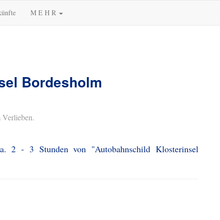
künfte
M E H R
nsel Bordesholm
 Verlieben.
a. 2 - 3 Stunden von "Autobahnschild Klosterinsel