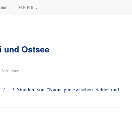
künfte
M E H R
i und Ostsee
 Verlieben.
. 2 - 3 Stunden von "Natur pur zwischen Schlei und