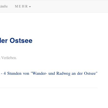
künfte
M E H R
er Ostsee
 Verlieben.
3 - 4 Stunden von "Wander- und Radweg an der Ostsee"