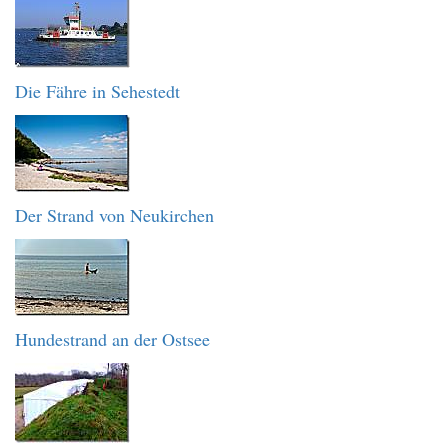
Die Fähre in Sehestedt
Der Strand von Neukirchen
Hundestrand an der Ostsee