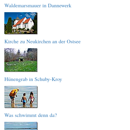
Waldemarsmauer in Dannewerk
Kirche zu Neukirchen an der Ostsee
Hünengrab in Schuby-Kroy
Was schwimmt denn da?