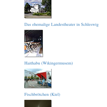
Das ehemalige Landestheater in Schleswig
Haithabu (Wikingermusem)
Fischbrötchen (Kiel)