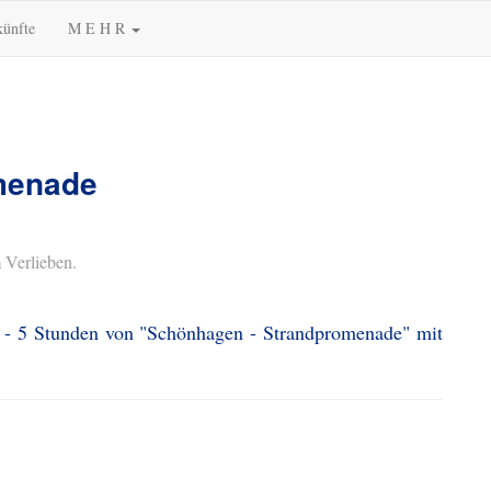
künfte
M E H R
menade
 Verlieben.
3 - 5 Stunden von "Schönhagen - Strandpromenade" mit