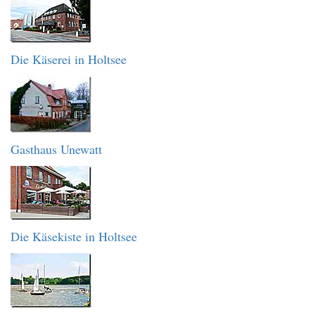
Die Käserei in Holtsee
Gasthaus Unewatt
Die Käsekiste in Holtsee