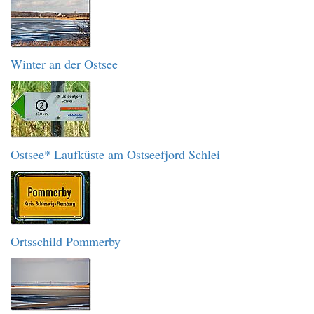
Winter an der Ostsee
Ostsee* Laufküste am Ostseefjord Schlei
Ortsschild Pommerby