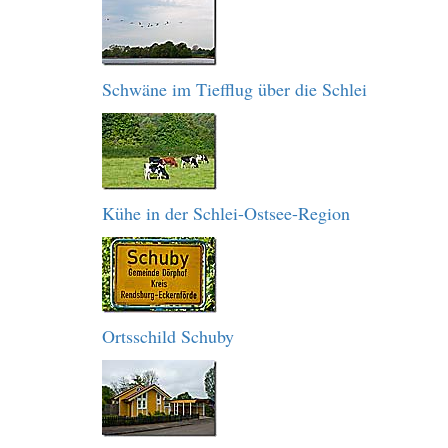
Schwäne im Tiefflug über die Schlei
Kühe in der Schlei-Ostsee-Region
Ortsschild Schuby