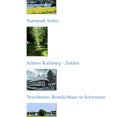
Naturpark Schlei
Schloss Karlsburg - Zufahrt
Verschneites Reetdachhaus in Schwansen