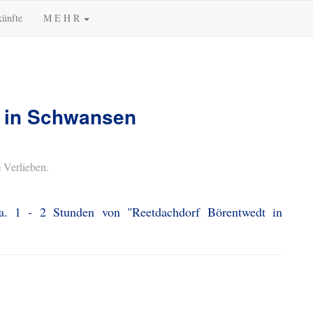
künfte
M E H R
 in Schwansen
 Verlieben.
a. 1 - 2 Stunden von "Reetdachdorf Börentwedt in