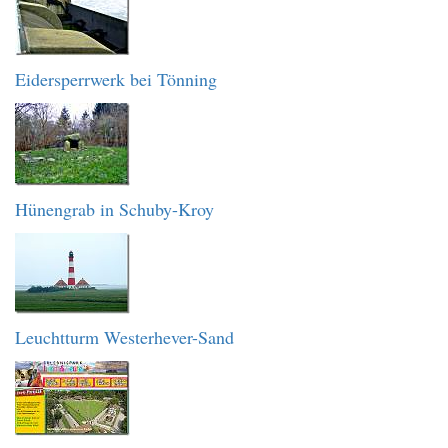
Eidersperrwerk bei Tönning
Hünengrab in Schuby-Kroy
Leuchtturm Westerhever-Sand