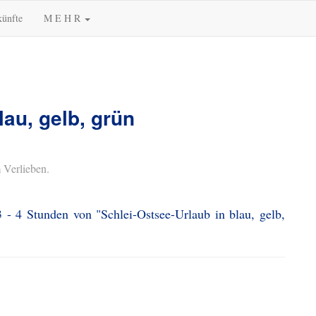
künfte
M E H R
lau, gelb, grün
 Verlieben.
 - 4 Stunden von "Schlei-Ostsee-Urlaub in blau, gelb,