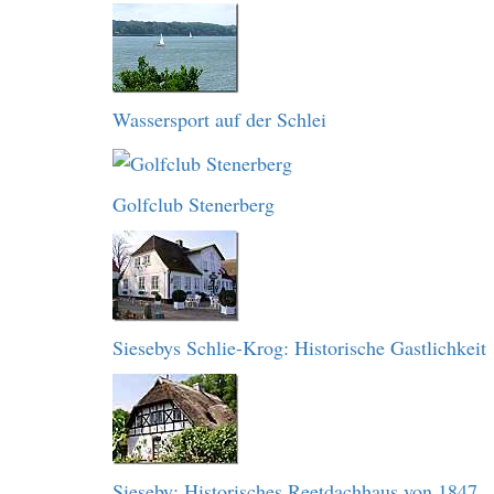
Wassersport auf der Schlei
Golfclub Stenerberg
Siesebys Schlie-Krog: Historische Gastlichkeit
Sieseby: Historisches Reetdachhaus von 1847