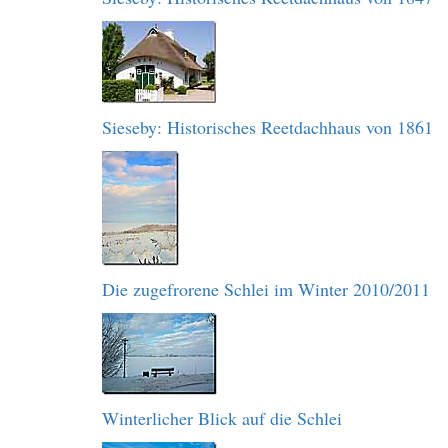
Sieseby: Historisches Reetdachhaus von 1861
Die zugefrorene Schlei im Winter 2010/2011
Winterlicher Blick auf die Schlei