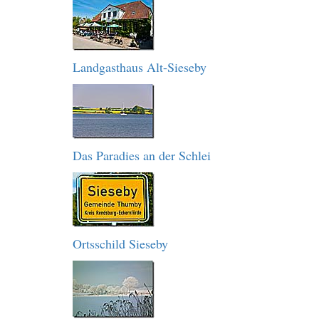
Landgasthaus Alt-Sieseby
Das Paradies an der Schlei
Ortsschild Sieseby