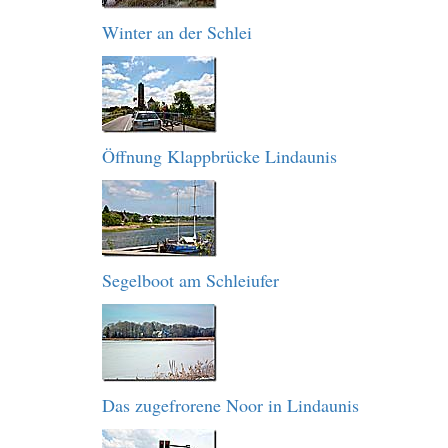
Winter an der Schlei
Öffnung Klappbrücke Lindaunis
Segelboot am Schleiufer
Das zugefrorene Noor in Lindaunis