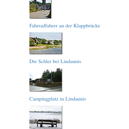
Fahrradfahrer an der Klappbrücke
Die Schlei bei Lindaunis
Campingplatz in Lindaunis