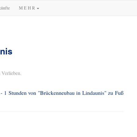
künfte
M E H R
nis
 Verlieben.
0 - 1 Stunden von "Brückenneubau in Lindaunis" zu Fuß